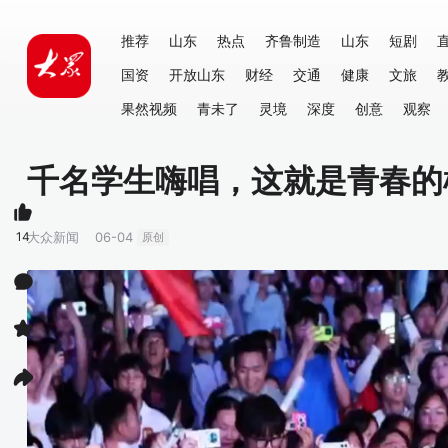
推荐
山东
热点
齐鲁制造
山东
短剧
国资
开放山东
财经
交通
健康
文旅
果然视频
青未了
灵境
深度
创意
观察
千名学生嗨唱，这就是青春的
14
大众新闻
06-04
原创