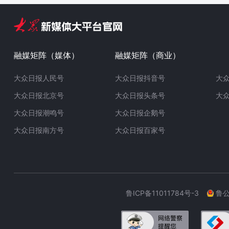
融媒矩阵（媒体）
融媒矩阵（商业）
大众日报人民号
大众日报抖音号
大
大众日报北京号
大众日报头条号
大
大众日报潮鸣号
大众日报企鹅号
大众日报南方号
大众日报百家号
鲁ICP备11011784号-3
鲁公网