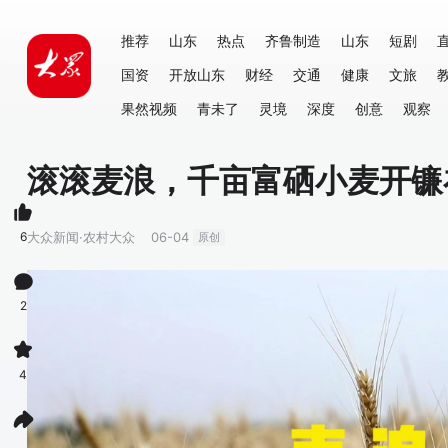
推荐
山东
热点
齐鲁制造
山东
短剧
国资
开放山东
财经
交通
健康
文旅
果然视频
青未了
灵境
深度
创意
观察
滚滚麦浪，千亩富硒小麦开镰
6
大众新闻·农村大众
06-04
原创
2
4