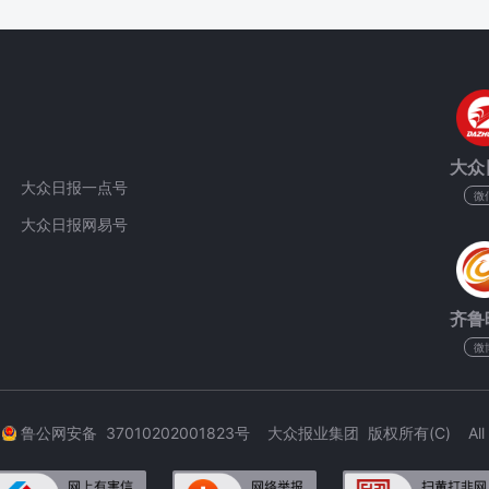
大众
大众日报一点号
微
大众日报网易号
齐鲁
微
3
鲁公网安备 37010202001823号 大众报业集团 版权所有(C) All Rig