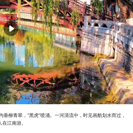
内垂柳青翠，“黑虎”喷涌。一河清流中，时见画舫划水而过，
人在江南游。