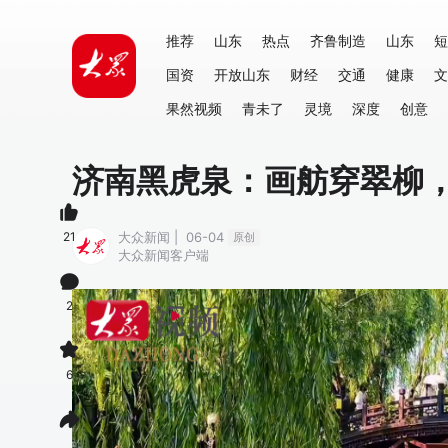
推荐
山东
热点
齐鲁制造
山东
短
国资
开放山东
财经
交通
健康
文
果然视频
青未了
灵境
深度
创意
济南黑虎泉：画舫穿翠柳
21
大众新闻 | 06-04
原创
大众新闻客户端
2
6