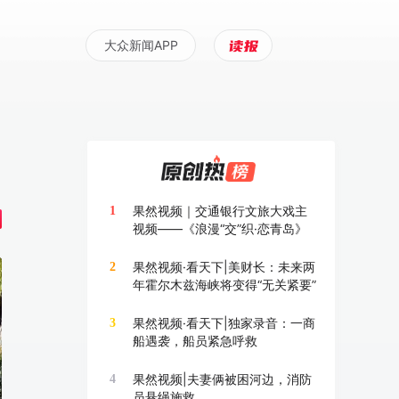
大众新闻APP
果然视频｜交通银行文旅大戏主
1
视频——《浪漫“交”织·恋青岛》
果然视频·看天下|美财长：未来两
2
年霍尔木兹海峡将变得“无关紧要”
果然视频·看天下|独家录音：一商
3
船遇袭，船员紧急呼救
果然视频|夫妻俩被困河边，消防
4
员悬绳施救