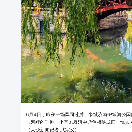
6月4日，昨夜一场风雨过后，泉城济南护城河公园
与河畔的垂柳、小亭以及河中游鱼相映成画，恍如
（大众新闻记者 武宗义）