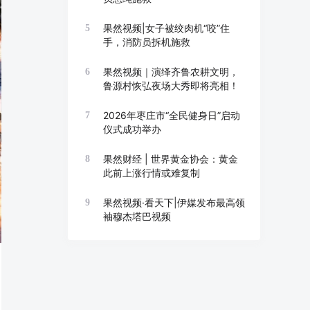
果然视频|女子被绞肉机“咬”住
5
手，消防员拆机施救
果然视频｜演绎齐鲁农耕文明，
6
鲁源村恢弘夜场大秀即将亮相！
2026年枣庄市“全民健身日”启动
7
仪式成功举办
果然财经 | 世界黄金协会：黄金
8
此前上涨行情或难复制
果然视频·看天下|伊媒发布最高领
9
袖穆杰塔巴视频