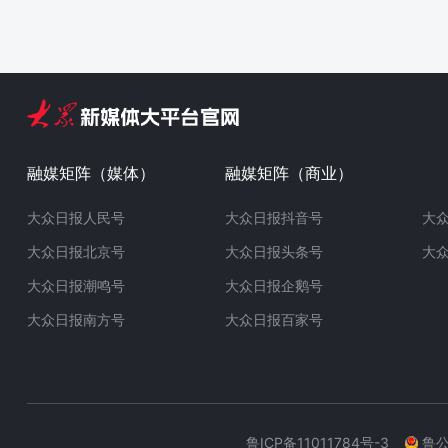
融媒矩阵（媒体）
融媒矩阵（商业）
大众日报人民号
大众日报抖音号
大
大众日报北京号
大众日报头条号
大
大众日报潮鸣号
大众日报企鹅号
大众日报南方号
大众日报百家号
鲁ICP备11011784号-3
鲁公网