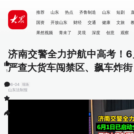
推荐
山东
热点
齐鲁制造
山东
短剧
国资
开放山东
财经
交通
健康
文旅
果然视频
青未了
灵境
深度
创意
观察
济南交警全力护航中高考！6
严查大货车闯禁区、飙车炸街
1
06-04
现场
山东法制报