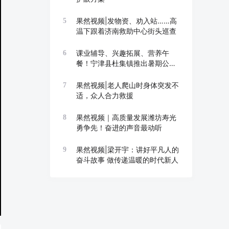
果然视频|发物资、劝入站……高
5
温下跟着济南救助中心街头巡查
课业辅导、兴趣拓展、营养午
6
餐！宁津县杜集镇推出暑期公益
托管班
果然视频|老人爬山时身体突发不
7
适，众人合力救援
果然视频｜高质量发展潍坊寿光
8
勇争先！奋进的声音最动听
果然视频|梁开宇：讲好平凡人的
9
奋斗故事 做传递温暖的时代新人