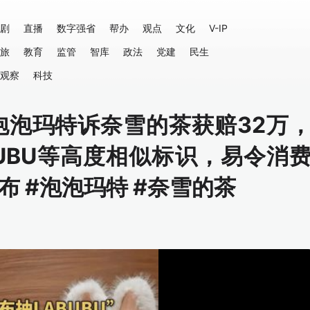
剧
直播
数字强省
帮办
观点
文化
V-IP
旅
教育
监管
智库
政法
党建
民生
观察
科技
，泡泡玛特诉奈雪的茶获赔32万
UBU等高度相似标识，易令消
 #泡泡玛特 #奈雪的茶