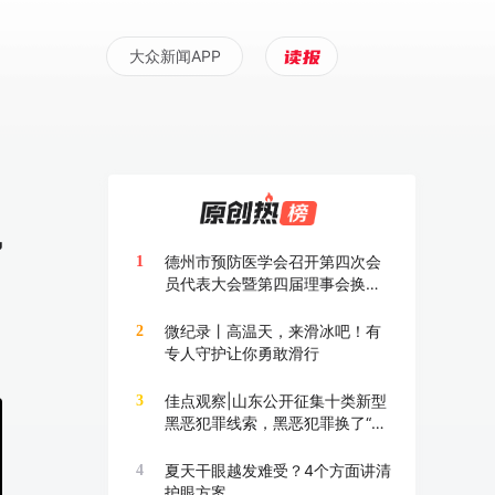
大众新闻APP
，
费
德州市预防医学会召开第四次会
1
员代表大会暨第四届理事会换届
大会
微纪录丨高温天，来滑冰吧！有
2
专人守护让你勇敢滑行
佳点观察|山东公开征集十类新型
3
黑恶犯罪线索，黑恶犯罪换了“马
甲”也要打
夏天干眼越发难受？4个方面讲清
4
护眼方案