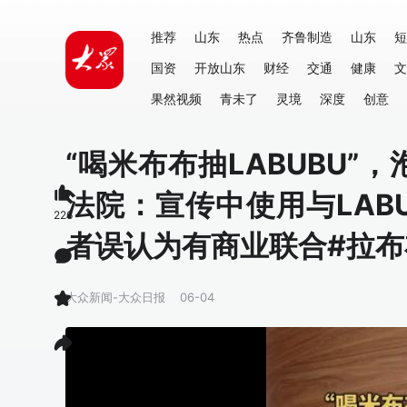
推荐
山东
热点
齐鲁制造
山东
短
国资
开放山东
财经
交通
健康
文
果然视频
青未了
灵境
深度
创意
“喝米布布抽LABUBU”
法院：宣传中使用与LAB
226
者误认为有商业联合#拉布布
大众新闻-大众日报
06-04