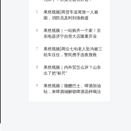
果然视频|两货车追尾致一人被
5
困，消防员及时到场救援
果然视频｜一站购齐一个家！京
6
东电器济宁自营大店隆重开业
果然视频|两位七旬老人坠沟被三
7
轮车压住，警民携手连夜搜救
果然视频｜内外贸怎么评？山东
8
出了把“标尺”
果然视频｜微醺巴士、啤酒加油
9
站，来啤酒城解锁啤酒花样喝法