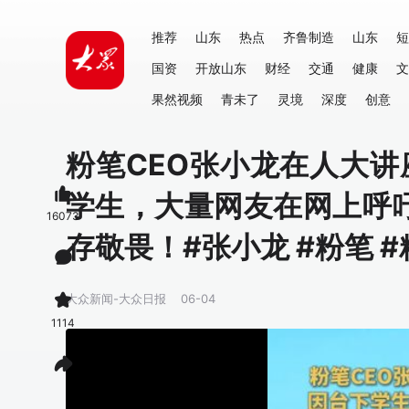
推荐
山东
热点
齐鲁制造
山东
短
国资
开放山东
财经
交通
健康
文
果然视频
青未了
灵境
深度
创意
粉笔CEO张小龙在人大
学生，大量网友在网上呼吁
16073
存敬畏！#张小龙 #粉笔 
大众新闻-大众日报
06-04
1114