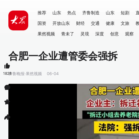
推荐
山东
热点
齐鲁制造
山东
短剧
国资
开放山东
财经
交通
健康
文旅
果然视频
青未了
灵境
深度
创意
观察
合肥一企业遭管委会强拆
1828
齐鲁晚报·果然视频
06-04