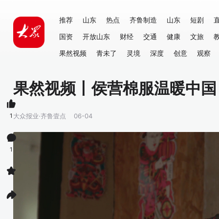
推荐
山东
热点
齐鲁制造
山东
短剧
国资
开放山东
财经
交通
健康
文旅
果然视频
青未了
灵境
深度
创意
观察
果然视频丨侯营棉服温暖中国
1
大众报业·齐鲁壹点
06-04
1