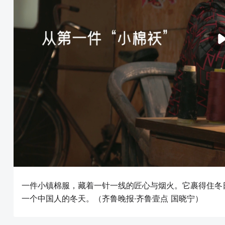
一件小镇棉服，藏着一针一线的匠心与烟火。它裹得住冬
一个中国人的冬天。（齐鲁晚报·齐鲁壹点 国晓宁）