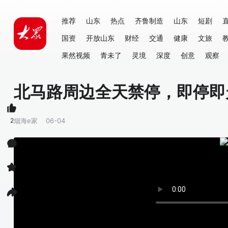
推荐
山东
热点
齐鲁制造
山东
短剧
国资
开放山东
财经
交通
健康
文旅
果然视频
青未了
灵境
深度
创意
观察
北马路周边全天禁停，即停即
2
烟海e家
06-04