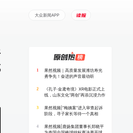
大众新闻APP
开
成
果然视频｜高质量发展潍坊寿光
1
勇争先！奋进的声音最动听
《孔子·金鸢奇境》XR电影正式上
2
线，山东文化“两创”再添沉浸力作
果然视频|“梅姨案”进入审查起诉
3
阶段，寻子家长等待一个真相
果然视频|鹿扬集团董事长郑晓平
4
为泰国全国棒球锦标赛决赛开球