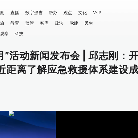
剧
直播
数字强省
帮办
观点
文化
V-IP
旅
教育
监管
智库
政法
党建
民生
观察
科技
月”活动新闻发布会 | 邱志刚：
近距离了解应急救援体系建设