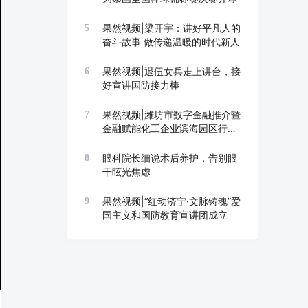
果然视频|梁开宇：讲好平凡人的
5
奋斗故事 做传递温暖的时代新人
果然视频|退伍女兵走上讲台，接
6
好宣讲国防接力棒
果然视频|潍坊市数字金融推介暨
7
金融赋能化工企业滨海园区行举
办
眼科院长细说术后养护，告别眼
8
干眩光焦虑
果然视频|“红动济宁·文脉铸魂”爱
9
国主义和国防教育宣讲团成立