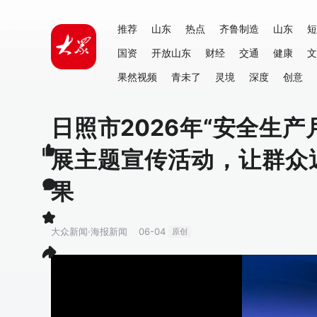
推荐
山东
热点
齐鲁制造
山东
短
国资
开放山东
财经
交通
健康
文
果然视频
青未了
灵境
深度
创意
日照市2026年“安全生产
展主题宣传活动，让群众
果
大众新闻·海报新闻
06-04
原创