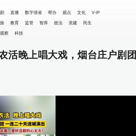
剧
直播
数字强省
帮办
观点
文化
V-IP
旅
教育
监管
智库
政法
党建
民生
观察
科技
农活晚上唱大戏，烟台庄户剧