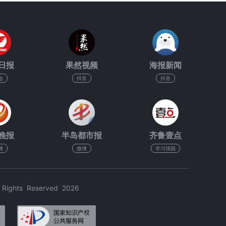
日报
果然视频
海报新闻
信
抖音
抖音
晚报
半岛都市报
齐鲁壹点
博
微博
学习强国
hts Reserved 2026