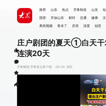
推荐
山东
热点
齐鲁制造
山东
短
国资
开放山东
财经
交通
健康
文
果然视频
青未了
灵境
深度
创意
庄户剧团的夏天①白天干
连演20天
齐鲁晚报·齐鲁壹点客户端
06-04
原创