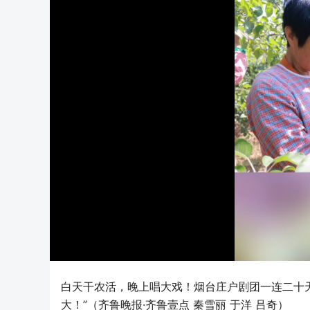
白天干农活，晚上唱大戏！烟台庄户剧团一连二十
大！”（齐鲁晚报·齐鲁壹点 秦雪丽 于洋 吕奇）