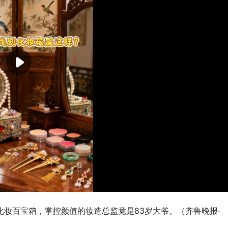
妆百宝箱，掌控颜值的妆造总监竟是83岁大爷。（齐鲁晚报·