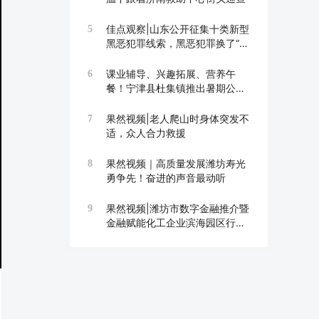
佳点观察|山东公开征集十类新型
5
黑恶犯罪线索，黑恶犯罪换了“马
甲”也要打
课业辅导、兴趣拓展、营养午
6
餐！宁津县杜集镇推出暑期公益
托管班
果然视频|老人爬山时身体突发不
7
适，众人合力救援
果然视频｜高质量发展潍坊寿光
8
勇争先！奋进的声音最动听
果然视频|潍坊市数字金融推介暨
9
金融赋能化工企业滨海园区行举
办