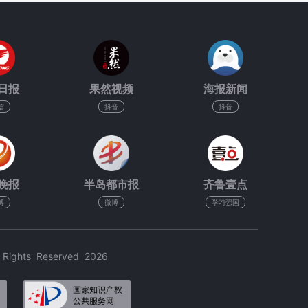
日报
果然视频
海报新闻
信
抖音
抖音
晚报
半岛都市报
齐鲁壹点
博
微博
学习强国
hts Reserved 2026