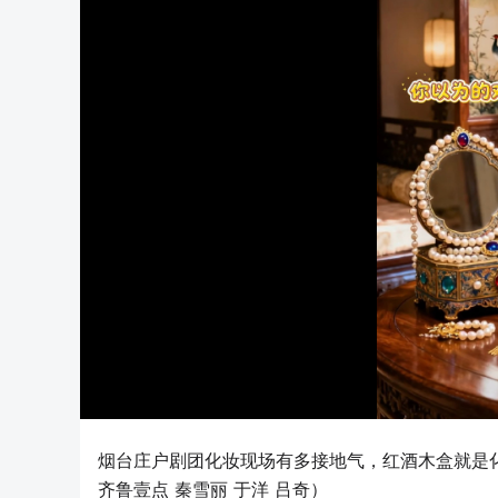
烟台庄户剧团化妆现场有多接地气，红酒木盒就是化
齐鲁壹点 秦雪丽 于洋 吕奇）