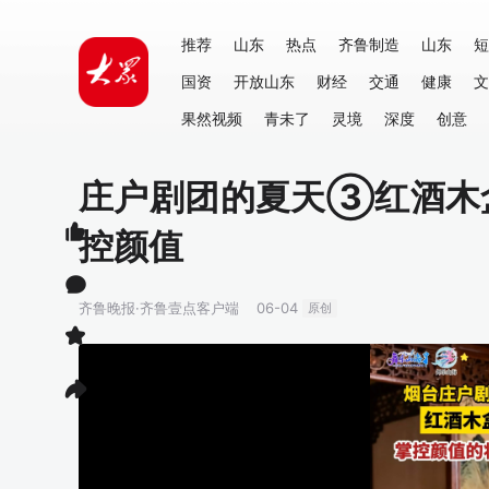
推荐
山东
热点
齐鲁制造
山东
短
国资
开放山东
财经
交通
健康
文
果然视频
青未了
灵境
深度
创意
庄户剧团的夏天③红酒木盒
控颜值
齐鲁晚报·齐鲁壹点客户端
06-04
原创