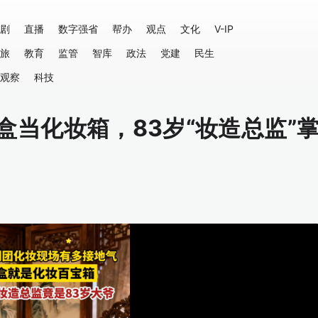
剧
直播
数字强省
帮办
观点
文化
V-IP
旅
教育
监管
智库
政法
党建
民生
观察
科技
当化妆箱，83岁“妆造总监”