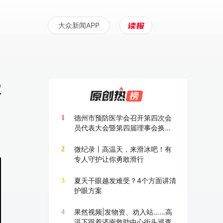
大众新闻APP
掌
德州市预防医学会召开第四次会
1
员代表大会暨第四届理事会换届
大会
微纪录丨高温天，来滑冰吧！有
2
专人守护让你勇敢滑行
夏天干眼越发难受？4个方面讲清
3
护眼方案
果然视频|发物资、劝入站……高
4
温下跟着济南救助中心街头巡查