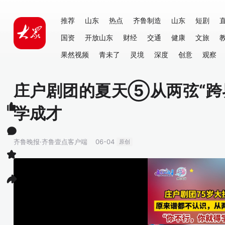
推荐
山东
热点
齐鲁制造
山东
短剧
国资
开放山东
财经
交通
健康
文旅
果然视频
青未了
灵境
深度
创意
观察
庄户剧团的夏天⑤从两弦“跨
学成才
齐鲁晚报·齐鲁壹点客户端
06-04
原创