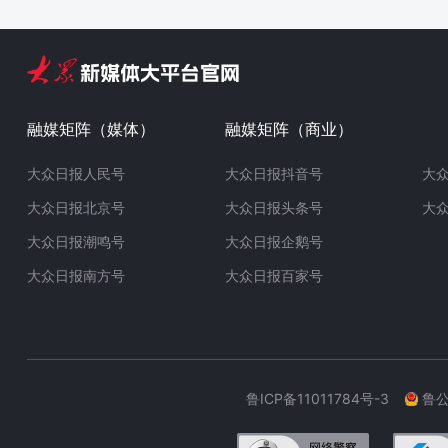
融媒矩阵（媒体）
融媒矩阵（商业）
大众日报人民号
大众日报抖音号
大
大众日报北京号
大众日报头条号
大
大众日报潮鸣号
大众日报企鹅号
大众日报南方号
大众日报百家号
鲁ICP备11011784号-3
鲁公网