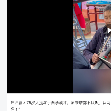
庄户剧团75岁大提琴手自学成才。原来谱都不认识、从两
惮！”