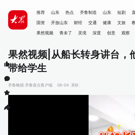
推荐
山东
热点
齐鲁制造
山东
短剧
国资
开放山东
财经
交通
健康
文旅
果然视频
青未了
灵境
深度
创意
观察
果然视频|从船长转身讲台，
带给学生
齐鲁晚报·齐鲁壹点客户端
06-04
原创