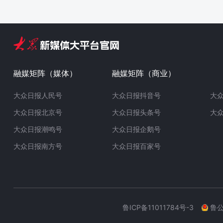
融媒矩阵（媒体）
融媒矩阵（商业）
大众日报人民号
大众日报抖音号
大
大众日报北京号
大众日报头条号
大
大众日报潮鸣号
大众日报企鹅号
大众日报南方号
大众日报百家号
鲁ICP备11011784号-3
鲁公网