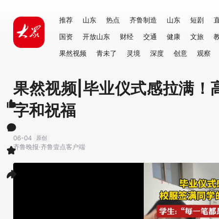
推荐
山东
热点
齐鲁制造
山东
短剧
国资
开放山东
财经
交通
健康
文旅
果然视频
青未了
灵境
深度
创意
观察
果然视频|毕业仪式感拉满！
字和祝福
06-04
原创
齐鲁晚报·齐鲁壹点客户端