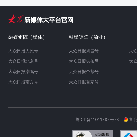
融媒矩阵（媒体）
融媒矩阵（商业）
大众日报人民号
大众日报抖音号
大
大众日报北京号
大众日报头条号
大
大众日报潮鸣号
大众日报企鹅号
大众日报南方号
大众日报百家号
鲁ICP备11011784号-3
鲁公网