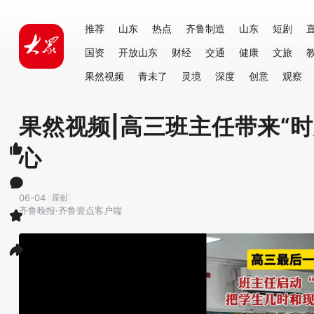
推荐
山东
热点
齐鲁制造
山东
短剧
国资
开放山东
财经
交通
健康
文旅
果然视频
青未了
灵境
深度
创意
观察
果然视频|高三班主任带来“
心
06-04
原创
齐鲁晚报·齐鲁壹点客户端