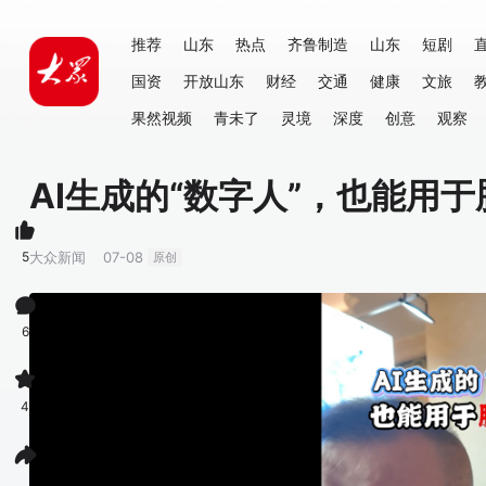
推荐
山东
热点
齐鲁制造
山东
短剧
国资
开放山东
财经
交通
健康
文旅
果然视频
青未了
灵境
深度
创意
观察
AI生成的“数字人”，也能用
5
大众新闻
07-08
原创
6
4