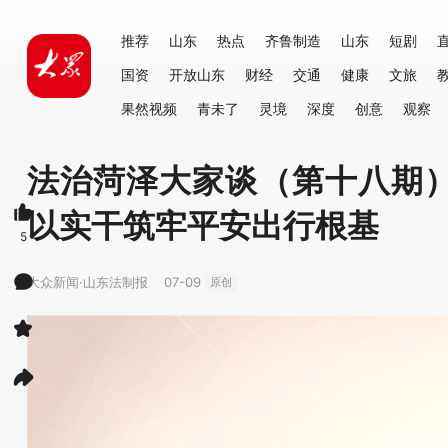
推荐
山东
热点
齐鲁制造
山东
短剧
国资
开放山东
财经
交通
健康
文旅
果然视频
青未了
灵境
深度
创意
观察
法治菏泽大家谈（第十八期
以实干筑牢平安出行根基
5
大众新闻·山东法制报
07-09
原创