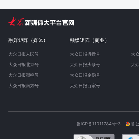
融媒矩阵（媒体）
融媒矩阵（商业）
大众日报人民号
大众日报抖音号
大
大众日报北京号
大众日报头条号
大
大众日报潮鸣号
大众日报企鹅号
大众日报南方号
大众日报百家号
鲁ICP备11011784号-3
鲁公网