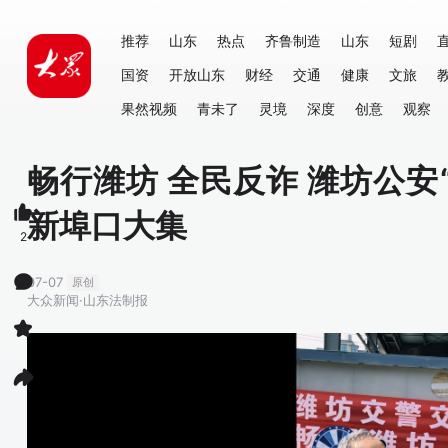
推荐
山东
热点
齐鲁制造
山东
短剧
国资
开放山东
财经
交通
健康
文旅
果然视频
青未了
灵境
深度
创意
观察
畅行潍坊 全民反诈 潍坊公安
新埠口大集
2
07-07
原创
大众新闻·山东法制报