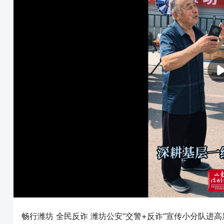
畅行潍坊 全民反诈 潍坊公安“交警+反诈”宣传小分队进