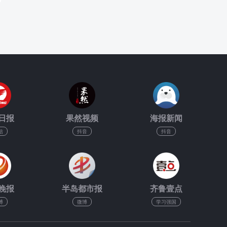
日报
果然视频
海报新闻
信
抖音
抖音
晚报
半岛都市报
齐鲁壹点
博
微博
学习强国