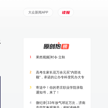
大众新闻APP
开
果然视频|时令·立秋
1
高考生家长花万余元买“内部名
2
额”，承诺的公办专科变民办大专
寄送中！你的枣庄职业学院录取
3
通知书，来了！
微纪录|33年放气球近万次，济南
4
高空气象观测员：准时准确是底