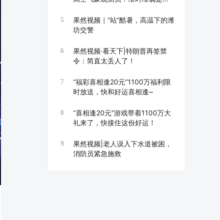
线
果然视频｜“站”酷暑，高温下的潍
5
坊交警
果然视频·看天下|特朗普再签禁
6
令：简直太丢人了！
“福彩喜相逢20元”1100万福利限
7
时放送，快和好运喜相逢~
“喜相逢20元”游戏带着1100万大
8
礼来了，快接住这份好运！
果然视频|老人误入下水道被困，
9
消防员紧急施救