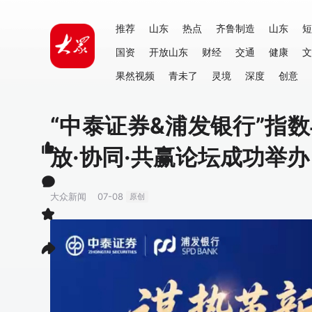
推荐
山东
热点
齐鲁制造
山东
短
国资
开放山东
财经
交通
健康
文
果然视频
青未了
灵境
深度
创意
“中泰证券&浦发银行”指
放·协同·共赢论坛成功举办
大众新闻
07-08
原创