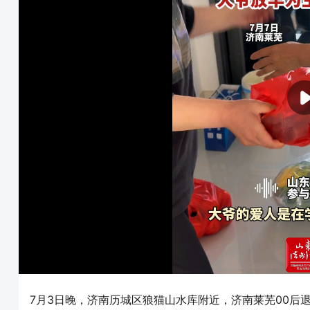
7月3日晚，济南历城区狼猫山水库附近，济南莱芜00后