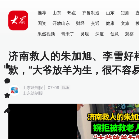
推荐
山东
热点
齐鲁制造
山东
短剧
国资
开放山东
财经
交通
健康
文旅
果然视频
青未了
灵境
深度
创意
观察
济南救人的朱加旭、李雪好
款，“大爷放羊为生，很不容易
山东法制报 | 07-09
现场
山东法制报