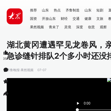
推荐
山东
热点
齐鲁制造
山东
短剧
国资
开放山东
财经
交通
健康
文旅
果然视频
青未了
灵境
深度
创意
观察
湖北黄冈遭遇罕见龙卷风，
急诊缝针排队2个多小时还没
357
齐鲁晚报·果然视频
07-07