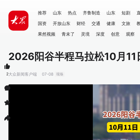
推荐
山东
热点
齐鲁制造
山东
短剧
国资
开放山东
财经
交通
健康
文旅
果然视频
青未了
灵境
深度
创意
观察
2026阳谷半程马拉松10月1
2
大众新闻客户端
07-08
现场