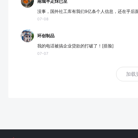
南城半疋秌已至
没事，国外社工库有我们9亿条个人信息，还在乎后
07-08
环创制品
我的电话被搞企业贷款的打破了！[捂脸]
07-07
加载