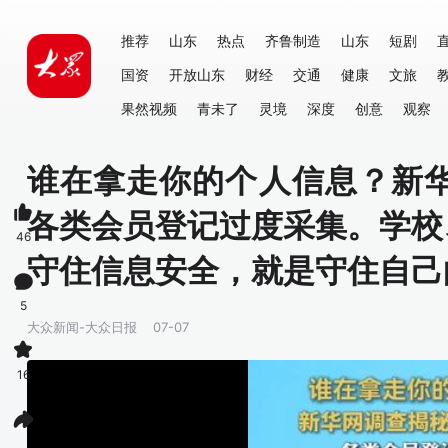
推荐
山东
热点
齐鲁制造
山东
短剧
国资
开放山东
财经
交通
健康
文旅
果然视频
青未了
灵境
深度
创意
观察
谁在拿走你的个人信息？新
各类会员登记过度采集。学校
46
守住信息安全，就是守住自己
5
大众新闻-大众日报
07-07
16