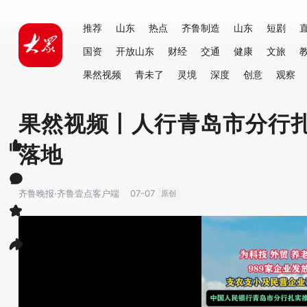
推荐
山东
热点
齐鲁制造
山东
短剧
国资
开放山东
财经
交通
健康
文旅
果然视频
青未了
灵境
深度
创意
观察
果然视频丨人行青岛市分行
落地
齐鲁晚报·齐鲁壹点客户端
07-07
原创