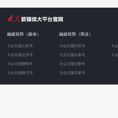
融媒矩阵（媒体）
融媒矩阵（商业）
大众日报人民号
大众日报抖音号
大
大众日报北京号
大众日报头条号
大
大众日报潮鸣号
大众日报企鹅号
大众日报南方号
大众日报百家号
鲁ICP备11011784号-3
鲁公网