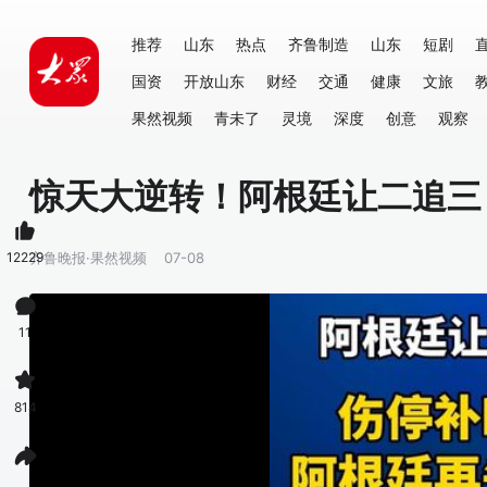
推荐
山东
热点
齐鲁制造
山东
短剧
国资
开放山东
财经
交通
健康
文旅
果然视频
青未了
灵境
深度
创意
观察
惊天大逆转！阿根廷让二追三
12229
齐鲁晚报·果然视频
07-08
11
814