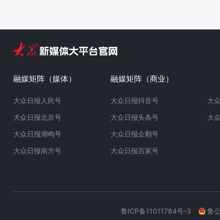
融媒矩阵（媒体）
融媒矩阵（商业）
大众日报人民号
大众日报抖音号
大
大众日报北京号
大众日报头条号
大
大众日报潮鸣号
大众日报企鹅号
大众日报南方号
大众日报百家号
鲁ICP备11011784号-3
鲁公网