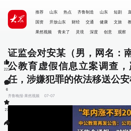
推荐
山东
热点
齐鲁制造
山东
短剧
国资
开放山东
财经
交通
健康
文旅
果然视频
青未了
灵境
深度
创意
观察
证监会对安某（男，网名：
公教育虚假信息立案调查，
222
任，涉嫌犯罪的依法移送公安
6
齐鲁晚报·果然视频
07-07
27