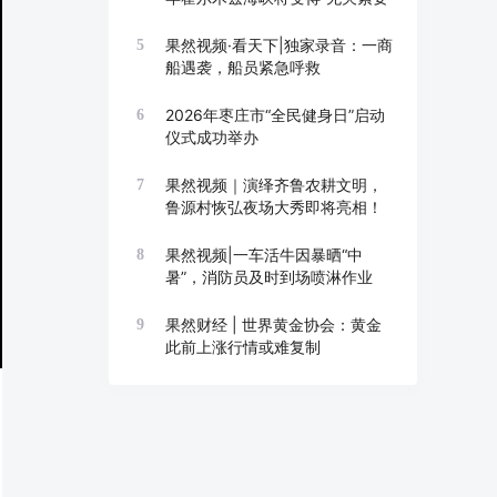
果然视频·看天下|独家录音：一商
5
船遇袭，船员紧急呼救
2026年枣庄市“全民健身日”启动
6
仪式成功举办
果然视频｜演绎齐鲁农耕文明，
7
鲁源村恢弘夜场大秀即将亮相！
果然视频|一车活牛因暴晒“中
8
暑”，消防员及时到场喷淋作业
果然财经 | 世界黄金协会：黄金
9
此前上涨行情或难复制