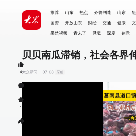
推荐
山东
热点
齐鲁制造
山东
短
国资
开放山东
财经
交通
健康
文
果然视频
青未了
灵境
深度
创意
贝贝南瓜滞销，社会各界
4
大众新闻
07-08
原创
1