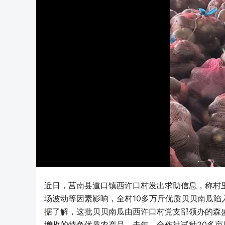
近日，莒南县道口镇西许口村发出求助信息，称村
场波动等因素影响，全村10多万斤优质贝贝南瓜陷
据了解，这批贝贝南瓜由西许口村党支部领办的森
增收的特色优质农产品。去年，合作社试种20多