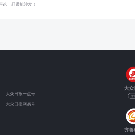
评论，赶紧抢沙发！
大众
大众日报一点号
微
大众日报网易号
齐鲁