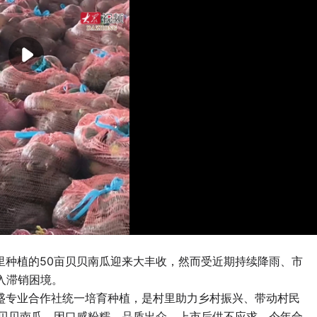
里种植的50亩贝贝南瓜迎来大丰收，然而受近期持续降雨、市
入滞销困境。
盛专业合作社统一培育种植，是村里助力乡村振兴、带动村民
亩贝贝南瓜，因口感粉糯、品质出众，上市后供不应求。今年合