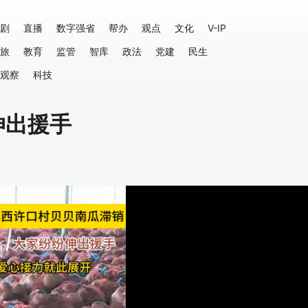
剧
直播
数字强省
帮办
观点
文化
V-IP
旅
教育
监管
智库
政法
党建
民生
观察
科技
伸出援手