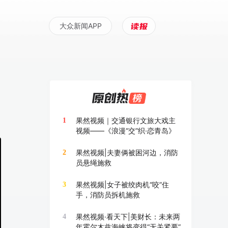
大众新闻APP
果然视频｜交通银行文旅大戏主
1
视频——《浪漫“交”织·恋青岛》
果然视频|夫妻俩被困河边，消防
2
员悬绳施救
果然视频|女子被绞肉机“咬”住
3
手，消防员拆机施救
果然视频·看天下|美财长：未来两
4
年霍尔木兹海峡将变得“无关紧要”