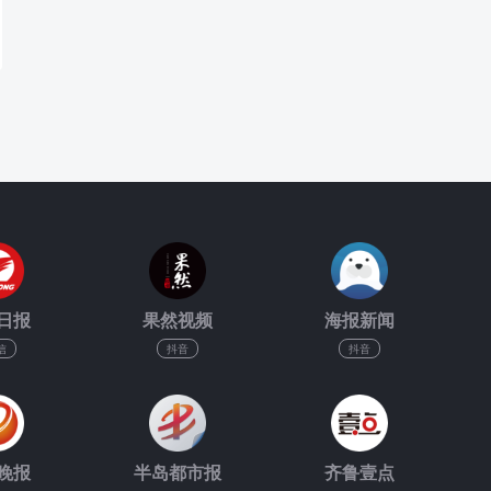
日报
果然视频
海报新闻
信
抖音
抖音
晚报
半岛都市报
齐鲁壹点