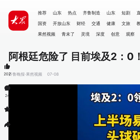
推荐
山东
热点
齐鲁制造
山东
短剧
国资
开放山东
财经
交通
健康
文旅
果然视频
青未了
灵境
深度
创意
观察
阿根廷危险了 目前埃及2：0
202
齐鲁晚报·果然视频
07-08
24