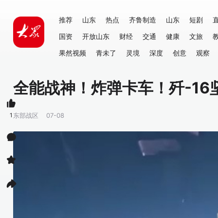
推荐
山东
热点
齐鲁制造
山东
短剧
国资
开放山东
财经
交通
健康
文旅
果然视频
青未了
灵境
深度
创意
观察
全能战神！炸弹卡车！歼-1
1
东部战区
07-08