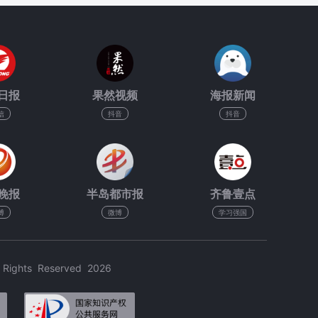
日报
果然视频
海报新闻
信
抖音
抖音
晚报
半岛都市报
齐鲁壹点
博
微博
学习强国
hts Reserved 2026