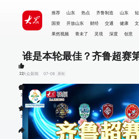
推荐
山东
热点
齐鲁制造
山东
短
国资
开放山东
财经
交通
健康
文
果然视频
青未了
灵境
深度
创意
谁是本轮最佳？齐鲁超赛
22
大众新闻
07-08
原创
2
2