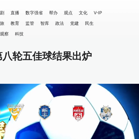
剧
直播
数字强省
帮办
观点
文化
V-IP
旅
教育
监管
智库
政法
党建
民生
观察
科技
第八轮五佳球结果出炉