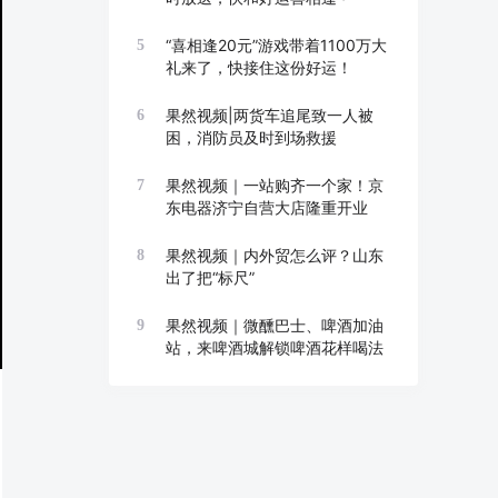
“喜相逢20元”游戏带着1100万大
5
礼来了，快接住这份好运！
果然视频|两货车追尾致一人被
6
困，消防员及时到场救援
果然视频｜一站购齐一个家！京
7
东电器济宁自营大店隆重开业
果然视频｜内外贸怎么评？山东
8
出了把“标尺”
果然视频｜微醺巴士、啤酒加油
9
站，来啤酒城解锁啤酒花样喝法