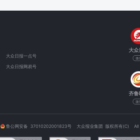
大众
大众日报一点号
微
大众日报网易号
齐鲁
微
3
鲁公网安备 37010202001823号 大众报业集团 版权所有(C) All Rig