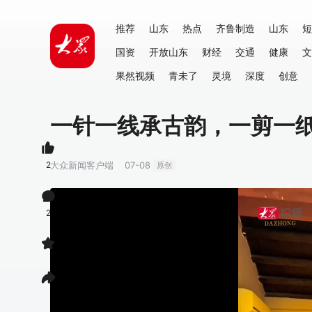
推荐
山东
热点
齐鲁制造
山东
短
国资
开放山东
财经
交通
健康
文
果然视频
青未了
灵境
深度
创意
一针一线承古韵，一剪一
2
大众新闻客户端
07-08
原创
2