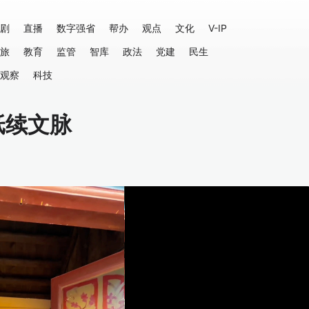
剧
直播
数字强省
帮办
观点
文化
V-IP
旅
教育
监管
智库
政法
党建
民生
观察
科技
纸续文脉