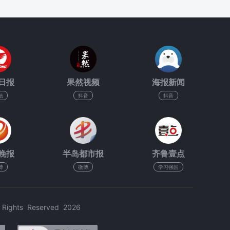
日报
果然视频
海报新闻
信
抖音
抖音
晚报
半岛都市报
齐鲁壹点
博
微博
学习强国
hts Reserved 2026