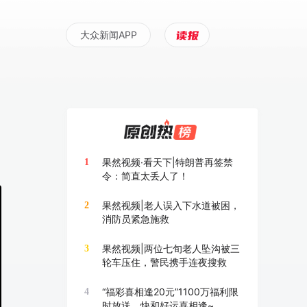
大众新闻APP
果然视频·看天下|特朗普再签禁
1
令：简直太丢人了！
果然视频|老人误入下水道被困，
2
消防员紧急施救
果然视频|两位七旬老人坠沟被三
3
轮车压住，警民携手连夜搜救
“福彩喜相逢20元”1100万福利限
4
时放送，快和好运喜相逢~