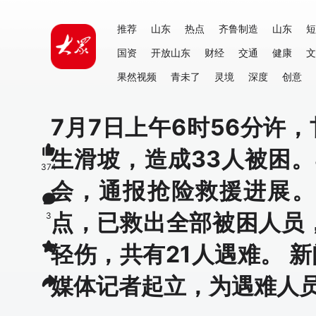
推荐
山东
热点
齐鲁制造
山东
短
国资
开放山东
财经
交通
健康
文
果然视频
青未了
灵境
深度
创意
7月7日上午6时56分许
生滑坡，造成33人被困
374
会，通报抢险救援进展。
点，已救出全部被困人员
3
轻伤，共有21人遇难。 
媒体记者起立，为遇难人