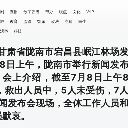
剧
直播
数字强省
帮办
观点
文化
V-IP
旅
教育
监管
智库
政法
党建
民生
观察
科技
，甘肃省陇南市宕昌县岷江林场
。8日上午，陇南市举行新闻发
 会上介绍，截至7月8日上午
，救出人员中，5人未受伤，7
新闻发布会现场，全体工作人员
员默哀。