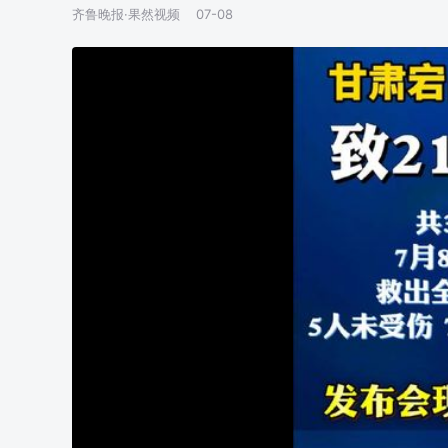
齐鲁晚报·果然视频
07-08