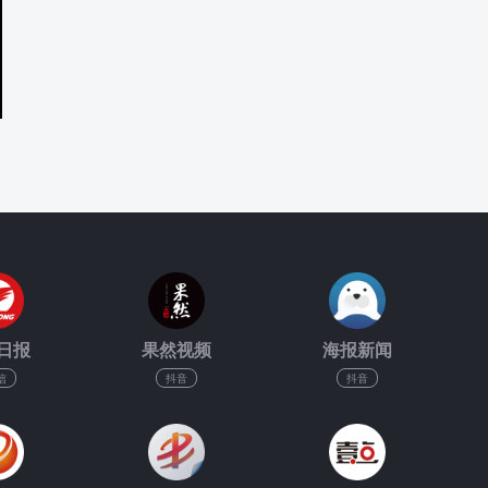
日报
果然视频
海报新闻
信
抖音
抖音