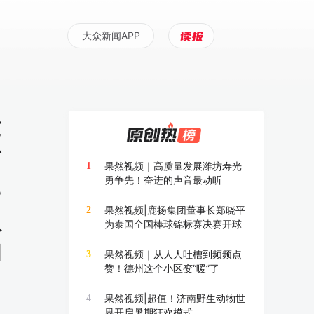
大众新闻APP
发
布
果然视频｜高质量发展潍坊寿光
1
勇争先！奋进的声音最动听
8
果然视频|鹿扬集团董事长郑晓平
2
人
为泰国全国棒球锦标赛决赛开球
和
果然视频｜从人人吐槽到频频点
3
赞！德州这个小区变“暖”了
果然视频|超值！济南野生动物世
4
界开启暑期狂欢模式