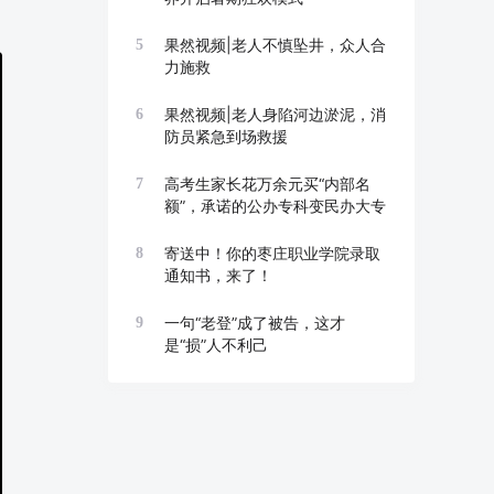
果然视频|老人不慎坠井，众人合
5
力施救
果然视频|老人身陷河边淤泥，消
6
防员紧急到场救援
高考生家长花万余元买“内部名
7
额”，承诺的公办专科变民办大专
寄送中！你的枣庄职业学院录取
8
通知书，来了！
一句“老登”成了被告，这才
9
是“损”人不利己