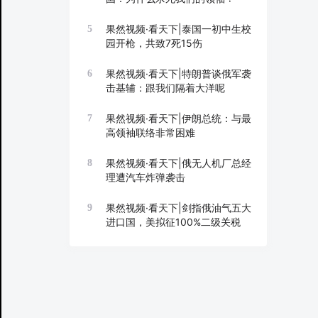
果然视频·看天下|泰国一初中生校
5
园开枪，共致7死15伤
果然视频·看天下|特朗普谈俄军袭
6
击基辅：跟我们隔着大洋呢
果然视频·看天下|伊朗总统：与最
7
高领袖联络非常困难
果然视频·看天下|俄无人机厂总经
8
理遭汽车炸弹袭击
果然视频·看天下|剑指俄油气五大
9
进口国，美拟征100%二级关税