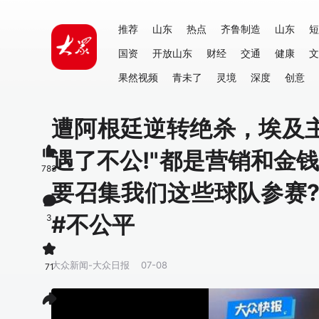
推荐
山东
热点
齐鲁制造
山东
短
国资
开放山东
财经
交通
健康
文
果然视频
青未了
灵境
深度
创意
遭阿根廷逆转绝杀，埃及主
遇了不公!"都是营销和金
783
要召集我们这些球队参赛?"
#不公平
3
大众新闻-大众日报
07-08
71