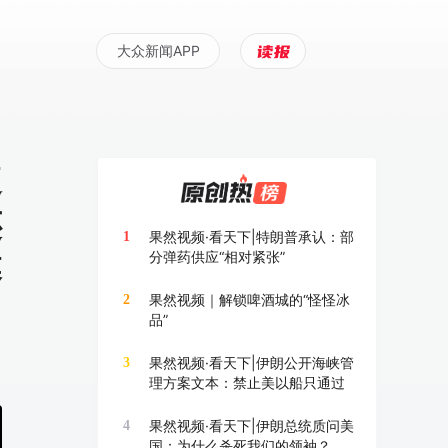
大众新闻APP
遭
还
果然视频·看天下|特朗普承认：部
1
分弹药供应“相对紧张”
幕
果然视频｜解锁啤酒城的“怪怪冰
2
品”
果然视频·看天下|伊朗公开海峡管
3
理方案文本：禁止美以船只通过
果然视频·看天下|伊朗总统质问美
4
国：为什么杀死我们的领袖？