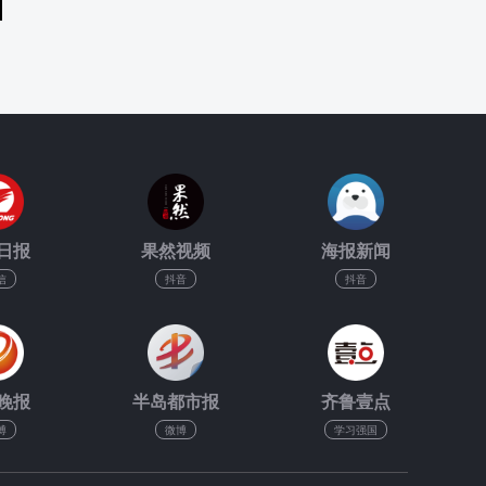
日报
果然视频
海报新闻
信
抖音
抖音
晚报
半岛都市报
齐鲁壹点
博
微博
学习强国