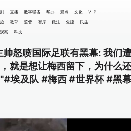
剧
直播
数字强省
帮办
观点
文化
V-IP
旅
教育
监管
智库
政法
党建
民生
观察
科技
帅怒喷国际足联有黑幕: 我们
钱，就是想让梅西留下，为什么
#埃及队 #梅西 #世界杯 #黑