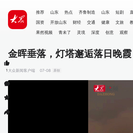
推荐
山东
热点
齐鲁制造
山东
短剧
国资
开放山东
财经
交通
健康
文旅
果然视频
青未了
灵境
深度
创意
观察
金晖垂落，灯塔邂逅落日晚霞
1
大众新闻客户端
07-08
原创