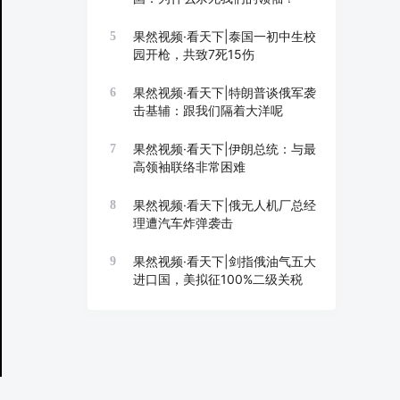
果然视频·看天下|泰国一初中生校
5
园开枪，共致7死15伤
果然视频·看天下|特朗普谈俄军袭
6
击基辅：跟我们隔着大洋呢
果然视频·看天下|伊朗总统：与最
7
高领袖联络非常困难
果然视频·看天下|俄无人机厂总经
8
理遭汽车炸弹袭击
果然视频·看天下|剑指俄油气五大
9
进口国，美拟征100%二级关税