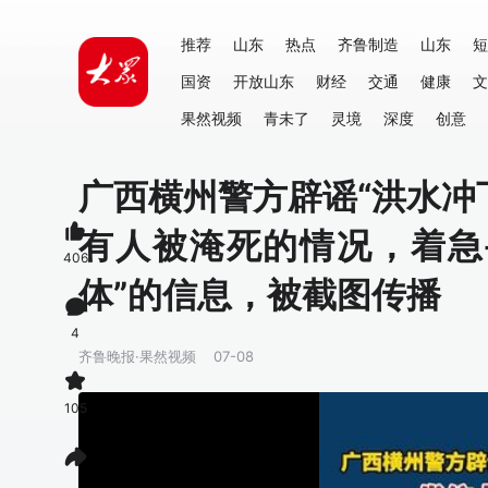
推荐
山东
热点
齐鲁制造
山东
短
国资
开放山东
财经
交通
健康
文
果然视频
青未了
灵境
深度
创意
广西横州警方辟谣“洪水冲
有人被淹死的情况，着急
406
体”的信息，被截图传播
4
齐鲁晚报·果然视频
07-08
105