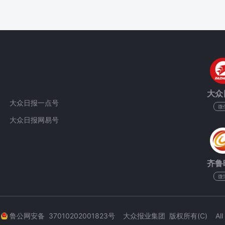
大众
大众日报一点号
微
大众日报网易号
齐鲁
微
3
鲁公网安备 37010202001823号 大众报业集团 版权所有(C) All Rig