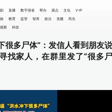
剧
直播
数字强省
帮办
观点
文化
V-IP
旅
教育
监管
智库
政法
党建
民生
观察
科技
下很多尸体”：发信人看到朋友
寻找家人，在群里发了“很多