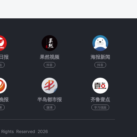
日报
果然视频
海报新闻
信
抖音
抖音
晚报
半岛都市报
齐鲁壹点
博
微博
学习强国
hts Reserved 2026