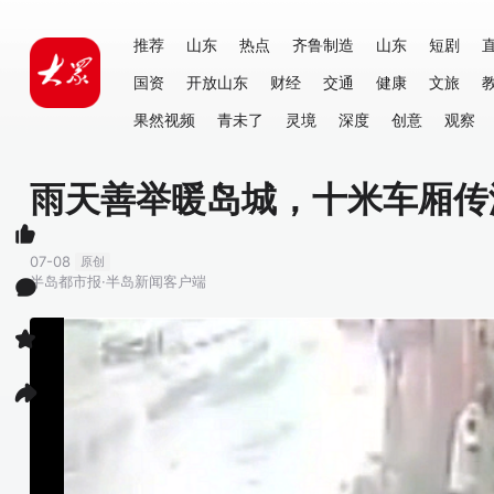
推荐
山东
热点
齐鲁制造
山东
短剧
国资
开放山东
财经
交通
健康
文旅
果然视频
青未了
灵境
深度
创意
观察
雨天善举暖岛城，十米车厢传
07-08
原创
半岛都市报·半岛新闻客户端