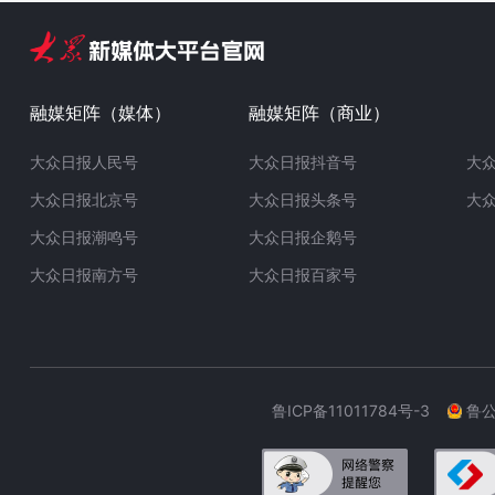
融媒矩阵（媒体）
融媒矩阵（商业）
大众日报人民号
大众日报抖音号
大
大众日报北京号
大众日报头条号
大
大众日报潮鸣号
大众日报企鹅号
大众日报南方号
大众日报百家号
鲁ICP备11011784号-3
鲁公网