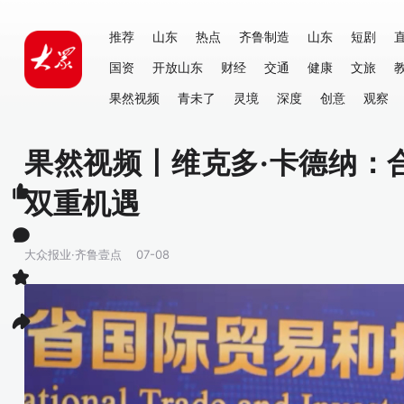
推荐
山东
热点
齐鲁制造
山东
短剧
国资
开放山东
财经
交通
健康
文旅
果然视频
青未了
灵境
深度
创意
观察
果然视频丨维克多·卡德纳：
双重机遇
大众报业·齐鲁壹点
07-08