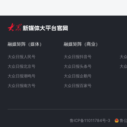
融媒矩阵（媒体）
融媒矩阵（商业）
大众日报人民号
大众日报抖音号
大
大众日报北京号
大众日报头条号
大
大众日报潮鸣号
大众日报企鹅号
大众日报南方号
大众日报百家号
鲁ICP备11011784号-3
鲁公网