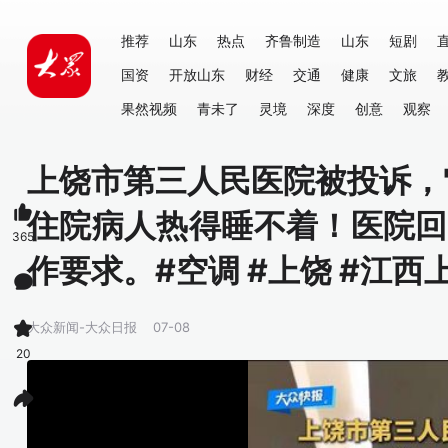
推荐
山东
热点
齐鲁制造
山东
短剧
国资
开放山东
财经
交通
健康
文旅
果然视频
青未了
灵境
深度
创意
观察
上饶市第三人民医院被投诉，
住院病人热得睡不着！医院回
365
作要求。#空调 #上饶 #江西
大众新闻-大众日报
07-08
20