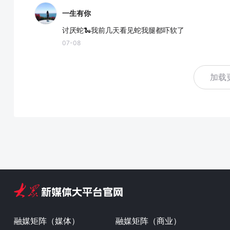
一生有你
讨厌蛇🐍我前几天看见蛇我腿都吓软了
07-08
加载
融媒矩阵（媒体）
融媒矩阵（商业）