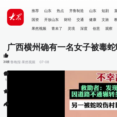
推荐
山东
热点
齐鲁制造
山东
短剧
国资
开放山东
财经
交通
健康
文旅
果然视频
青未了
灵境
深度
创意
观察
广西横州确有一名女子被毒蛇
399
齐鲁晚报·果然视频
07-08
1