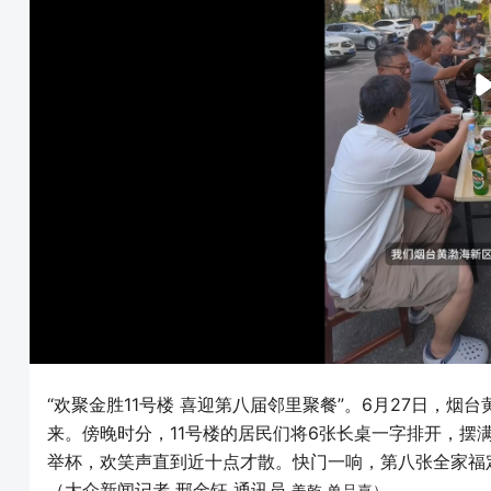
“欢聚金胜11号楼 喜迎第八届邻里聚餐”。6月27日，烟
来。傍晚时分，11号楼的居民们将6张长桌一字排开，摆
举杯，欢笑声直到近十点才散。快门一响，第八张全家福
（大众新闻记者 邢金钰 通讯员
姜乾
单品嘉）