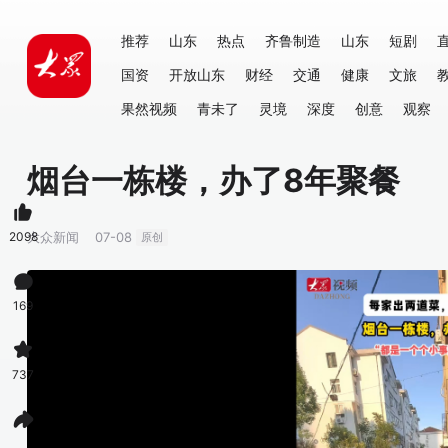
推荐
山东
热点
齐鲁制造
山东
短剧
国资
开放山东
财经
交通
健康
文旅
果然视频
青未了
灵境
深度
创意
观察
烟台一栋楼，办了8年聚餐
2098
大众新闻
07-08
原创
169
737