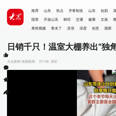
推荐
山东
热点
齐鲁制造
山东
短剧
国资
开放山东
财经
交通
健康
文旅
果然视频
青未了
灵境
深度
创意
观察
日销千只！温室大棚养出“独角
大众新闻·海报新闻
07-08
原创