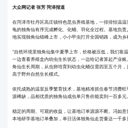
大众网记者 张芳 菏泽报道
在菏泽市牡丹区高庄镇特色昆虫养殖基地，一排排恒温温
龟的独角仙有序完成孵化、化蛹、羽化全过程。基地负责
地实现独角仙错峰上市，小小甲虫打开全国销路，成为乡
“自然环境里独角仙集中夏季上市，价格被压低，我们靠
一边查看养殖盒内幼虫生长状态，一边给记者算起产业账
角仙生长周期，从虫卵培育到幼虫化蛹仅需四至五个月，
高于野外自然生长模式。
依托成熟的温室反季繁育技术，基地精准抓住春节消费旺
源稀缺，品相优质的独角仙成虫单只售价能卖到一百多元
稳定的周期、可观的收益，让基地订单源源不断。冯如意
本地研学基地订单叠加，单日活体独角仙走货量达一千多