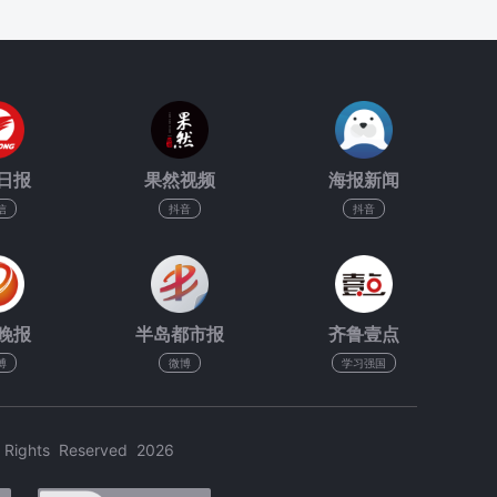
日报
果然视频
海报新闻
信
抖音
抖音
晚报
半岛都市报
齐鲁壹点
博
微博
学习强国
hts Reserved 2026