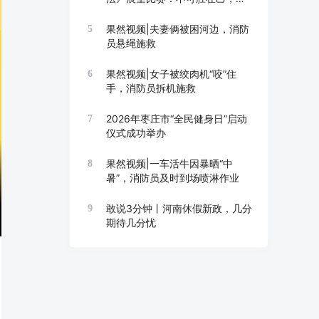
胜在敌
果然视频|夫妻俩被困河边，消防
5
员悬绳施救
果然视频|女子被绞肉机“咬”住
6
手，消防员拆机施救
2026年枣庄市“全民健身日”启动
7
仪式成功举办
果然视频|一车活牛因暴晒“中
8
暑”，消防员及时到场喷淋作业
敢说3分钟丨河南休假新政，几分
9
期待几分忧