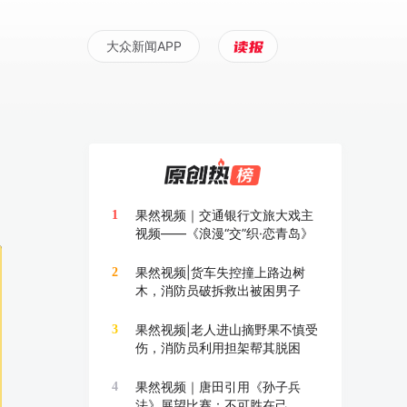
大众新闻APP
果然视频｜交通银行文旅大戏主
1
视频——《浪漫“交”织·恋青岛》
果然视频|货车失控撞上路边树
2
木，消防员破拆救出被困男子
果然视频|老人进山摘野果不慎受
3
伤，消防员利用担架帮其脱困
果然视频｜唐田引用《孙子兵
4
法》展望比赛：不可胜在己，可