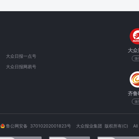
大众
大众日报一点号
微
大众日报网易号
齐鲁
微
3
鲁公网安备 37010202001823号 大众报业集团 版权所有(C) All Rig