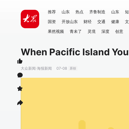
推荐
山东
热点
齐鲁制造
山东
短
国资
开放山东
财经
交通
健康
文
果然视频
青未了
灵境
深度
创意
When Pacific Island You
大众新闻·海报新闻
07-08
原创