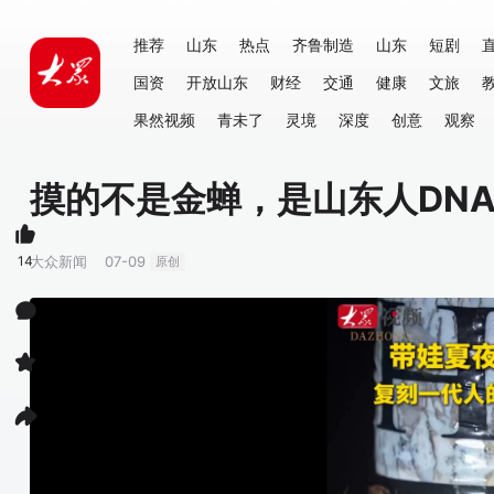
推荐
山东
热点
齐鲁制造
山东
短剧
国资
开放山东
财经
交通
健康
文旅
果然视频
青未了
灵境
深度
创意
观察
摸的不是金蝉，是山东人DN
14
大众新闻
07-09
原创