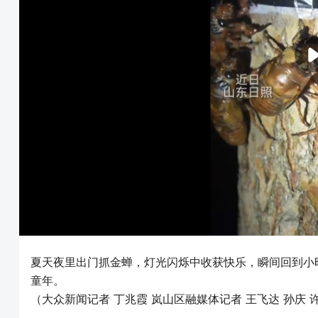
夏天夜里出门抓金蝉，灯光闪烁中收获快乐，瞬间回到小
童年。
（大众新闻记者 丁兆霞 岚山区融媒体记者 王飞达 孙庆 