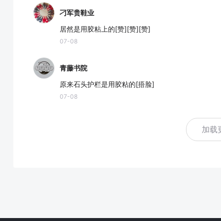
刁军贵鞋业
居然是用胶粘上的[赞][赞][赞]
07-08
青藤书院
原来石头护栏是用胶粘的[捂脸]
07-08
加载