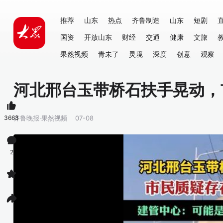
推荐
山东
热点
齐鲁制造
山东
短剧
国资
开放山东
财经
交通
健康
文旅
果然视频
青未了
灵境
深度
创意
观察
河北邢台玉带桥石扶手晃动，
3663
齐鲁晚报·果然视频
07-08
2