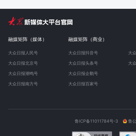
融媒矩阵（媒体）
融媒矩阵（商业）
大众日报人民号
大众日报抖音号
大
大众日报北京号
大众日报头条号
大
大众日报潮鸣号
大众日报企鹅号
大众日报南方号
大众日报百家号
鲁ICP备11011784号-3
鲁公网