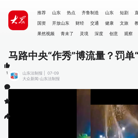
推荐
山东
热点
齐鲁制造
山东
短剧
国资
开放山东
财经
交通
健康
文旅
果然视频
青未了
灵境
深度
创意
观察
马路中央“作秀”博流量？罚单
1
山东法制报 | 07-09
大众新闻·山东法制报