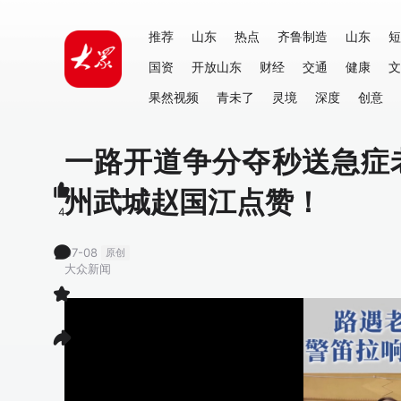
推荐
山东
热点
齐鲁制造
山东
短
国资
开放山东
财经
交通
健康
文
果然视频
青未了
灵境
深度
创意
一路开道争分夺秒送急症
州武城赵国江点赞！
4
07-08
原创
大众新闻