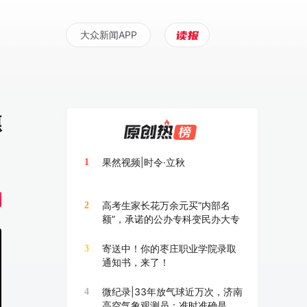
大众新闻APP
德
果然视频|时令·立秋
1
高考生家长花万余元买“内部名
2
额”，承诺的公办专科变民办大专
寄送中！你的枣庄职业学院录取
3
通知书，来了！
微纪录|33年放气球近万次，济南
4
高空气象观测员：准时准确是底