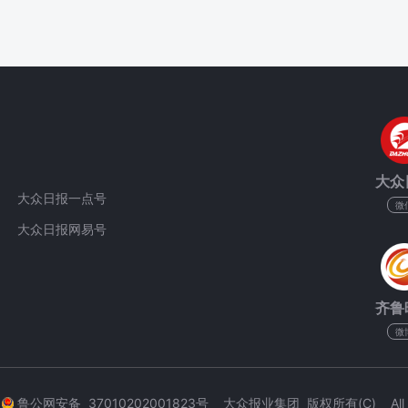
大众
大众日报一点号
微
大众日报网易号
齐鲁
微
3
鲁公网安备 37010202001823号 大众报业集团 版权所有(C) All Rig