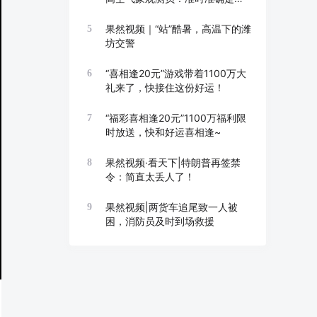
线
果然视频｜“站”酷暑，高温下的潍
5
坊交警
“喜相逢20元”游戏带着1100万大
6
礼来了，快接住这份好运！
“福彩喜相逢20元”1100万福利限
7
时放送，快和好运喜相逢~
果然视频·看天下|特朗普再签禁
8
令：简直太丢人了！
果然视频|两货车追尾致一人被
9
困，消防员及时到场救援