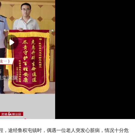
返程，途经鲁权屯镇时，偶遇一位老人突发心脏病，情况十分危