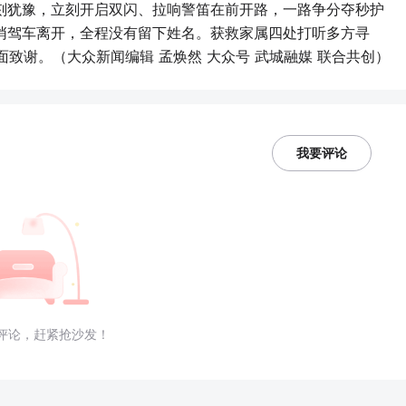
刻犹豫，立刻开启双闪、拉响警笛在前开路，一路争分夺秒护
悄驾车离开，全程没有留下姓名。获救家属四处打听多方寻
致谢。（大众新闻编辑 孟焕然 大众号 武城融媒 联合共创）
我要评论
评论，赶紧抢沙发！