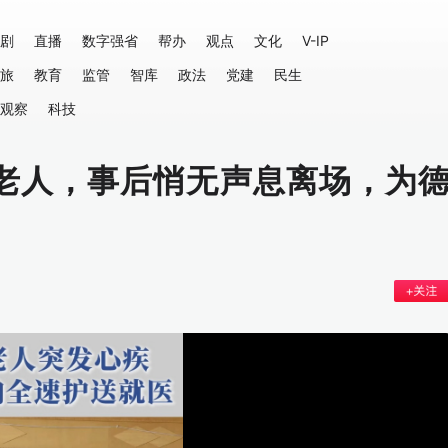
剧
直播
数字强省
帮办
观点
文化
V-IP
旅
教育
监管
智库
政法
党建
民生
观察
科技
老人，事后悄无声息离场，为