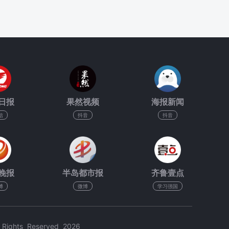
日报
果然视频
海报新闻
信
抖音
抖音
晚报
半岛都市报
齐鲁壹点
博
微博
学习强国
hts Reserved 2026