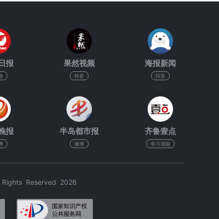
日报
果然视频
海报新闻
信
抖音
抖音
晚报
半岛都市报
齐鲁壹点
博
微博
学习强国
hts Reserved 2026