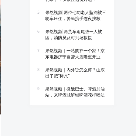
果然视频|两位七旬老人坠沟被三
5
轮车压住，警民携手连夜搜救
果然视频|两货车追尾致一人被
6
困，消防员及时到场救援
果然视频｜一站购齐一个家！京
7
东电器济宁自营大店隆重开业
果然视频｜内外贸怎么评？山东
8
出了把“标尺”
果然视频｜微醺巴士、啤酒加油
9
站，来啤酒城解锁啤酒花样喝法