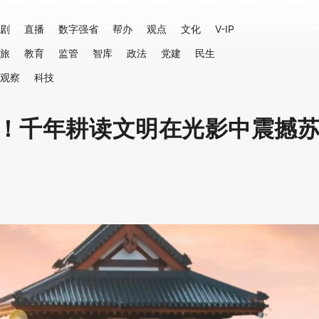
剧
直播
数字强省
帮办
观点
文化
V-IP
旅
教育
监管
智库
政法
党建
民生
观察
科技
戏！千年耕读文明在光影中震撼