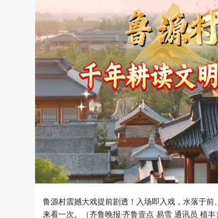
鲁源村震撼大戏提前剧透！入场即入戏，水落于前
来看一次。（齐鲁晚报·齐鲁壹点 易雪 通讯员 植丰