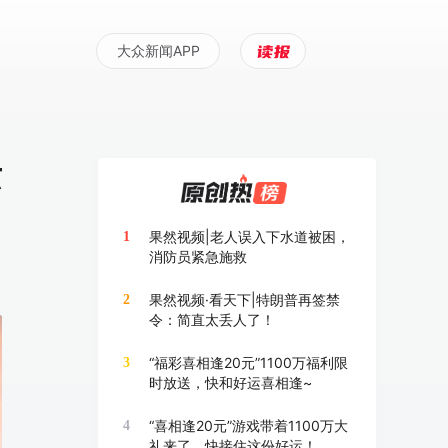
大众新闻APP
苏
果然视频|老人误入下水道被困，
1
消防员紧急施救
果然视频·看天下|特朗普再签禁
2
令：简直太丢人了！
“福彩喜相逢20元”1100万福利限
3
时放送，快和好运喜相逢~
“喜相逢20元”游戏带着1100万大
4
礼来了，快接住这份好运！