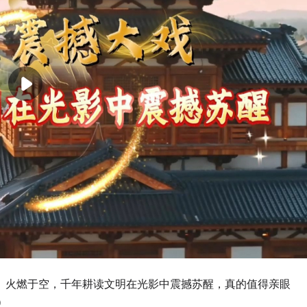
、火燃于空，千年耕读文明在光影中震撼苏醒，真的值得亲眼
）