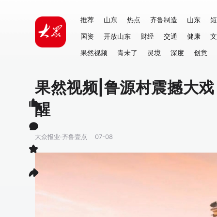
推荐
山东
热点
齐鲁制造
山东
短
国资
开放山东
财经
交通
健康
文
果然视频
青未了
灵境
深度
创意
果然视频|鲁源村震撼大
醒
大众报业·齐鲁壹点
07-08