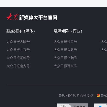
融媒矩阵（媒体）
融媒矩阵（商业）
大众日报人民号
大众日报抖音号
大
大众日报北京号
大众日报头条号
大
大众日报潮鸣号
大众日报企鹅号
大众日报南方号
大众日报百家号
鲁ICP备11011784号-3
鲁公网