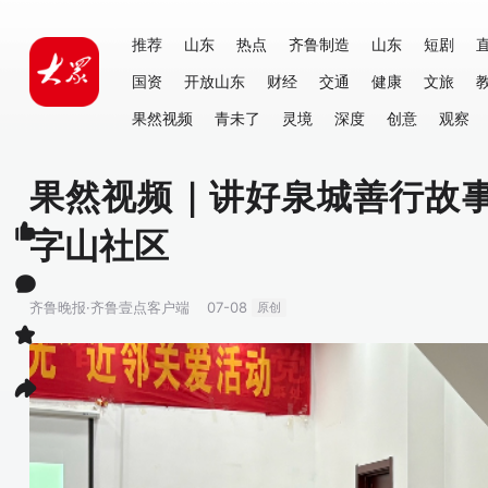
推荐
山东
热点
齐鲁制造
山东
短剧
国资
开放山东
财经
交通
健康
文旅
果然视频
青未了
灵境
深度
创意
观察
果然视频｜讲好泉城善行故
字山社区
齐鲁晚报·齐鲁壹点客户端
07-08
原创