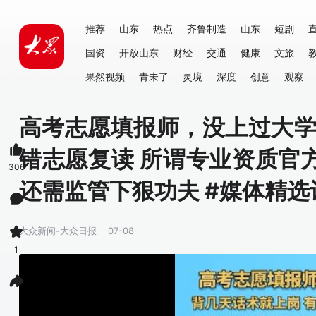
推荐
山东
热点
齐鲁制造
山东
短剧
国资
开放山东
财经
交通
健康
文旅
果然视频
青未了
灵境
深度
创意
观察
高考志愿填报师，没上过大学
错志愿复读 所谓专业资质官方
306
还需监管下狠功夫 #媒体精选
大众新闻-大众日报
07-08
1